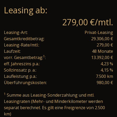
Leasing ab:
279,00 €/mtl.
Leasing-Art:
Privat-Leasing
Gesamtkreditbetrag:
29.306,00 €
Leasing-Rate/mtl.:
279,00 €
Laufzeit:
48 Monate
1
vorr. Gesamtbetrag:
:
13.392,00 €
eff. Jahreszins p.a.:
4,23 %
Sollzinssatz p. a.:
4,15 %
Laufleistung p.a.:
7.500 km
Überführungskosten:
980,00 €
1
Summe aus Leasing-Sonderzahlung und mtl.
Leasingraten (Mehr- und Minderkilometer werden
separat berechnet. Es gilt eine Freigrenze von 2.500
km)