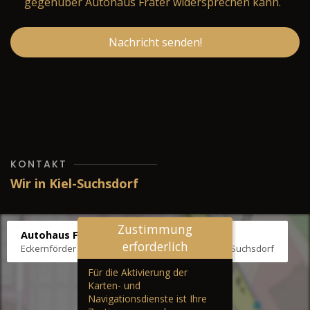
gegenüber Autohaus Fräter widersprechen kann.
Nachricht senden!
KONTAKT
Wir in Kiel-Suchsdorf
Zustimmung
Autohaus Fräter
erforderlich
Eckernförder Str. /Klausbrooker Weg 1, 24107 Kiel-Suchsdorf
Für die Aktivierung der
Karten- und
Navigationsdienste ist Ihre