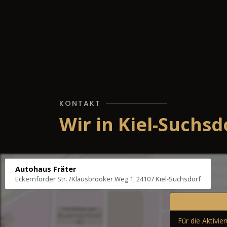
KONTAKT
Wir in Kiel-Suchsd
Autohaus Fräter
Eckernförder Str. /Klausbrooker Weg 1, 24107 Kiel-Suchsdorf
Für die Aktivi