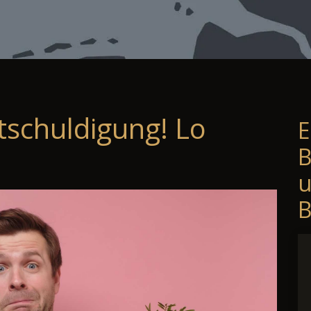
tschuldigung! Lo
E
B
B