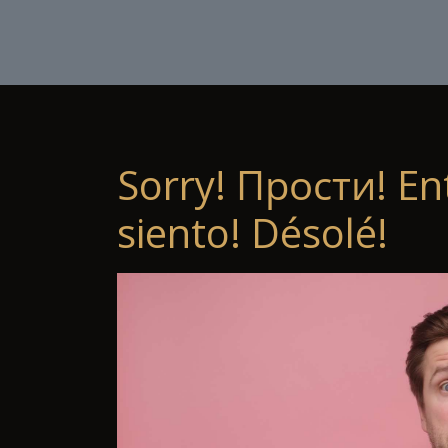
Sorry! Прости! En
siento! Désolé!