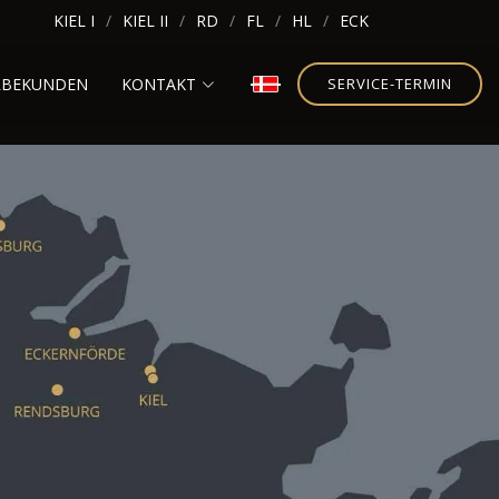
KIEL I
KIEL II
RD
FL
HL
ECK
RBEKUNDEN
KONTAKT
SERVICE-TERMIN