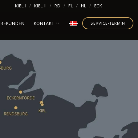
KIEL I
KIEL II
RD
FL
HL
ECK
RBEKUNDEN
KONTAKT
SERVICE-TERMIN