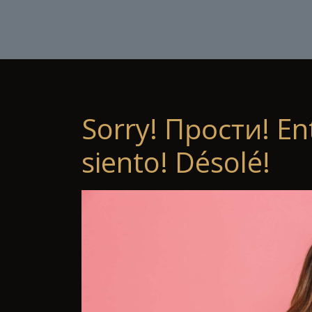
Sorry! Прости! En
siento! Désolé!