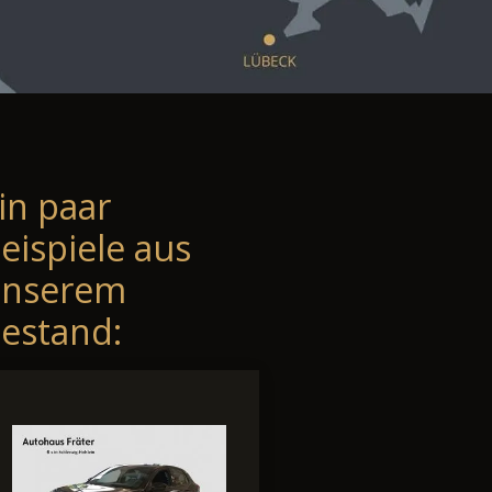
in paar
eispiele aus
unserem
estand: