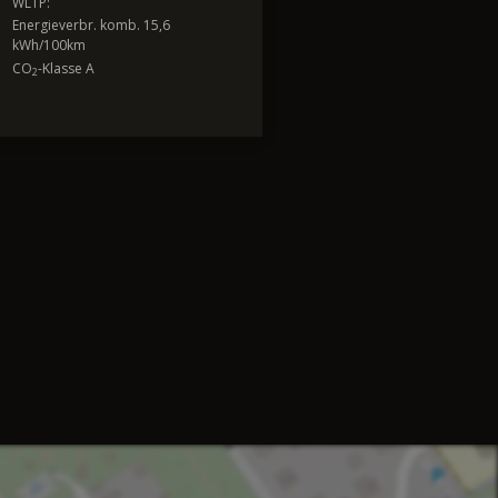
WLTP:
Energieverbr. komb. 15,6
kWh/100km
CO
-Klasse A
2