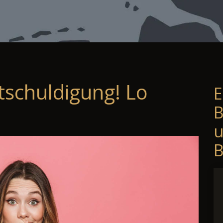
tschuldigung! Lo
E
B
B