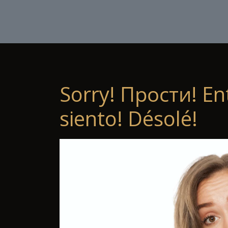
Sorry! Прости! En
siento! Désolé!