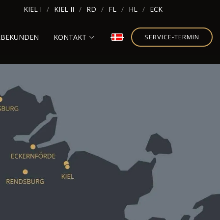
KIEL I
KIEL II
RD
FL
HL
ECK
RBEKUNDEN
KONTAKT
SERVICE-TERMIN