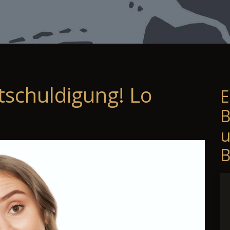
tschuldigung! Lo
E
B
B