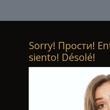
Sorry! Прости! En
siento! Désolé!