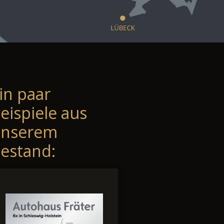
in paar
eispiele aus
unserem
estand: