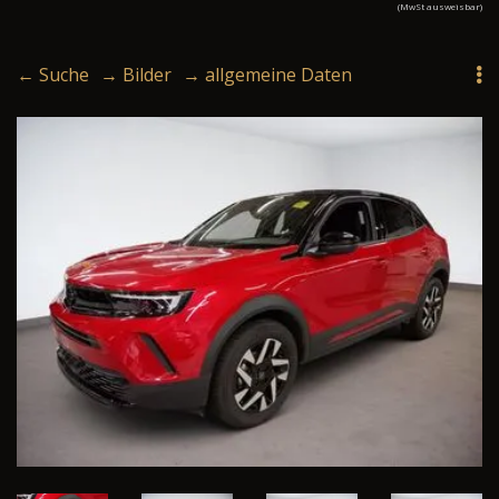
(MwSt ausweisbar)
← Suche
→ Bilder
→ allgemeine Daten