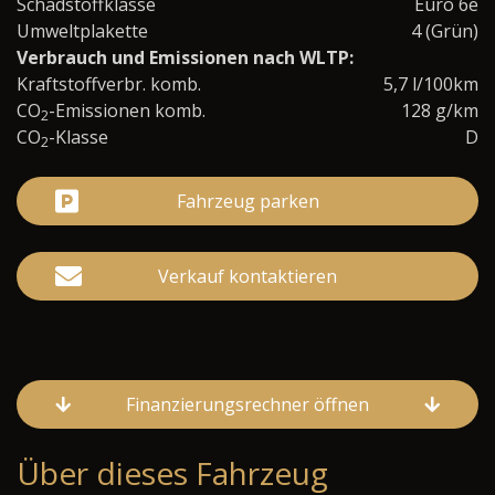
Schadstoffklasse
Euro 6e
Umweltplakette
4 (Grün)
Verbrauch und Emissionen nach WLTP:
Kraftstoffverbr. komb.
5,7 l/100km
CO
-Emissionen komb.
128 g/km
2
CO
-Klasse
D
2
Fahrzeug parken
Verkauf kontaktieren
Finanzierungsrechner öffnen
Über dieses Fahrzeug