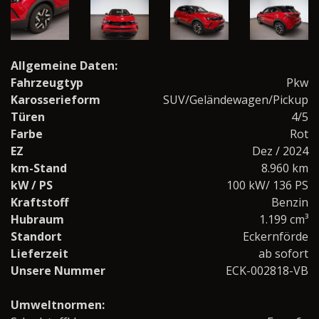
Allgemeine Daten:
Fahrzeugtyp
Pkw
Karosserieform
SUV/Geländewagen/Pickup
Türen
4/5
Farbe
Rot
EZ
Dez / 2024
km-Stand
8.960 km
kW / PS
100 kW/ 136 PS
Kraftstoff
Benzin
Hubraum
1.199 cm³
Standort
Eckernförde
Lieferzeit
ab sofort
Unsere Nummer
ECK-002818-VB
Umweltnormen: