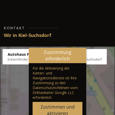
KONTAKT
Wir in Kiel-Suchsdorf
Zustimmung
Autohaus Fräter
erforderlich
Eckernförder Str. /Klausbrooker Weg 1, 24107 Kiel-Suchsdorf
Für die Aktivierung der
Karten- und
Navigationsdienste ist Ihre
Zustimmung zu den
Datenschutzrichtlinien vom
Drittanbieter Google LLC
erforderlich.
Zustimmen und
aktivieren