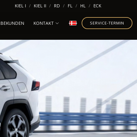
KIEL I
KIEL II
RD
FL
HL
ECK
RBEKUNDEN
KONTAKT
SERVICE-TERMIN