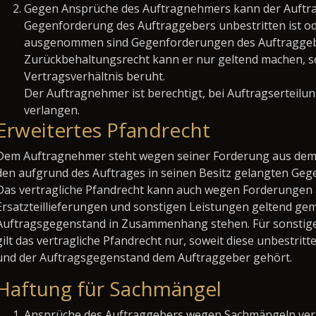
Gegen Ansprüche des Auftragnehmers kann der Auftra
Gegenforderung des Auftraggebers unbestritten ist oder
ausgenommen sind Gegenforderungen des Auftraggebe
Zurückbehaltungsrecht kann er nur geltend machen, s
Vertragsverhältnis beruht.
Der Auftragnehmer ist berechtigt, bei Auftragsertei
verlangen.
Erweitertes Pfandrecht
Dem Auftragnehmer steht wegen seiner Forderung aus dem A
den aufgrund des Auftrages in seinen Besitz gelangten Geg
Das vertragliche Pfandrecht kann auch wegen Forderungen 
Ersatzteillieferungen und sonstigen Leistungen geltend gem
Auftragsgegenstand in Zusammenhang stehen. Für sonstig
gilt das vertragliche Pfandrecht nur, soweit diese unbestritte
und der Auftragsgegenstand dem Auftraggeber gehört.
Haftung für Sachmängel
Ansprüche des Auftraggebers wegen Sachmängeln verj