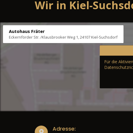
Wir in Kiel-Suchsd
Autohaus Fräter
Eckernförder Str. /Klausbrooker Weg 1, 24107 Kiel-Suchsdorf
Für die Aktivi
Datenschutzric
Adresse: