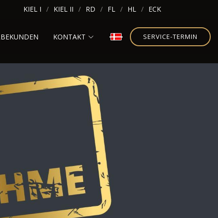
KIEL I
KIEL II
RD
FL
HL
ECK
RBEKUNDEN
KONTAKT
SERVICE-TERMIN