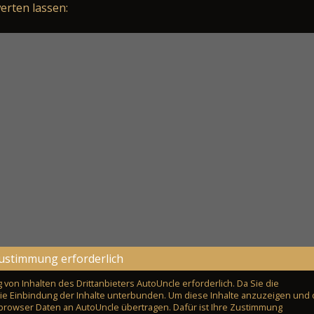
erten lassen:
ustimmung erforderlich
 von Inhalten des Drittanbieters AutoUncle erforderlich. Da Sie die
 die Einbindung der Inhalte unterbunden. Um diese Inhalte anzuzeigen und 
bbrowser Daten an AutoUncle übertragen. Dafür ist Ihre Zustimmung