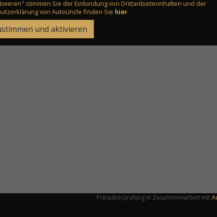
ivieren" stimmen Sie der Einbindung von Drittanbieterinhalten und der
utzerklärung von AutoUncle finden Sie
hier
.
stimmen und aktivieren
Preisüberprüfung in Zusammenarbeit mit
A