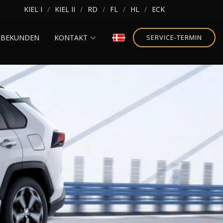
KIEL I
KIEL II
RD
FL
HL
ECK
RBEKUNDEN
KONTAKT
SERVICE-TERMIN