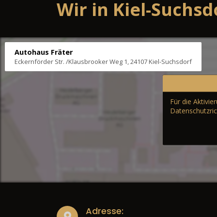
Wir in Kiel-Suchsd
Autohaus Fräter
Eckernförder Str. /Klausbrooker Weg 1, 24107 Kiel-Suchsdorf
Für die Aktivi
Datenschutzric
Adresse: