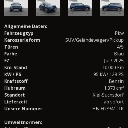
Allgemeine Daten:
Fahrzeugtyp
Pkw
Karosserieform
SUV/Geländewagen/Pickup
Türen
4/5
Farbe
Blau
EZ
Jul / 2025
km-Stand
10.000 km
kW / PS
95 kW/ 129 PS
Kraftstoff
Benzin
Hubraum
1.373 cm³
Standort
Kiel-Suchsdorf
Lieferzeit
ab sofort
Unsere Nummer
HB-E07941-TK
Umweltnormen: