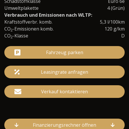
Schadstoffklasse
Euro 6e
Umweltplakette
4 (Grün)
Verbrauch und Emissionen nach WLTP:
Kraftstoffverbr. komb.
5,3 l/100km
CO
-Emissionen komb.
120 g/km
2
CO
-Klasse
D
2
Fahrzeug parken
Leasingrate anfragen
Verkauf kontaktieren
Finanzierungsrechner öffnen