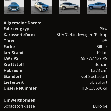
Allgemeine Daten:
Fahrzeugtyp
Pkw
Karosserieform
SUV/Geländewagen/Pickup
Türen
4/5
Farbe
Silber
km-Stand
10 km
kW / PS
95 kW/ 129 PS
Kraftstoff
Benzin
Hubraum
1.373 cm³
Standort
Kiel-Suchsdorf
Lieferzeit
ab sofort
Unsere Nummer
HB-C38696-SI
Umweltnormen:
Schadstoffklasse
Euro 6e