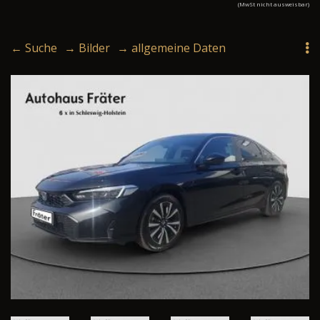
(MwSt nicht ausweisbar)
← Suche
→ Bilder
→ allgemeine Daten