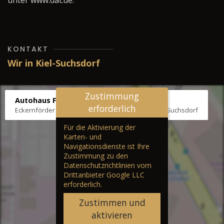
unter www.dat.de.
KONTAKT
Wir in Kiel-Suchsdorf
Zustimmung
Autohaus Fräter
erforderlich
Eckernförder Str. /Klausbrooker Weg 1, 24107 Kiel-Suchsdorf
Für die Aktivierung der
Karten- und
Navigationsdienste ist Ihre
Zustimmung zu den
Datenschutzrichtlinien vom
Drittanbieter Google LLC
erforderlich.
Zustimmen und
aktivieren