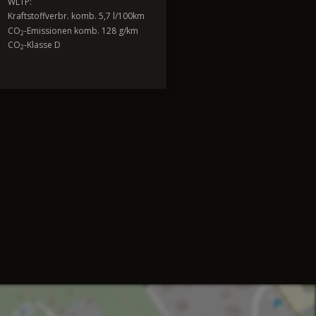
WLTP:
Kraftstoffverbr. komb. 5,7 l/100km
CO
-Emissionen komb. 128 g/km
2
CO
-Klasse D
2