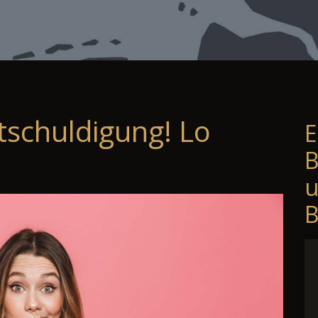
tschuldigung! Lo
E
B
B