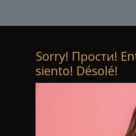
Sorry! Прости! En
siento! Désolé!