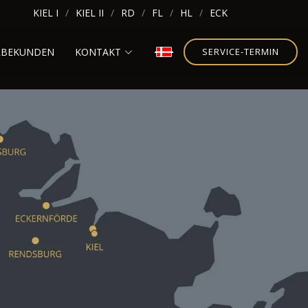
KIEL I
KIEL II
RD
FL
HL
ECK
RBEKUNDEN
KONTAKT
SERVICE-TERMIN