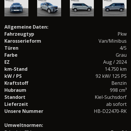
Allgemeine Daten:
Fahrzeugtyp
Pkw
Karosserieform
Van/Minibus
Türen
4/5
Farbe
Grau
EZ
Aug / 2024
km-Stand
14.750 km
kW / PS
92 kW/ 125 PS
Kraftstoff
Benzin
Hubraum
998 cm³
Standort
Kiel-Suchsdorf
Lieferzeit
ab sofort
Unsere Nummer
HB-D22470-RK
Umweltnormen: