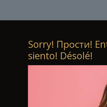
Sorry! Прости! En
siento! Désolé!