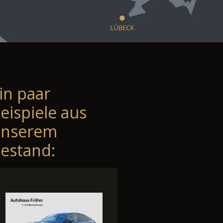
in paar
eispiele aus
unserem
estand: