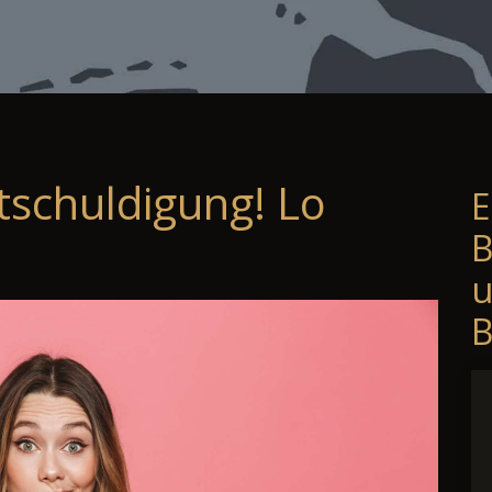
tschuldigung! Lo
E
B
B