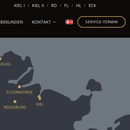
KIEL I
KIEL II
RD
FL
HL
ECK
RBEKUNDEN
KONTAKT
SERVICE-TERMIN