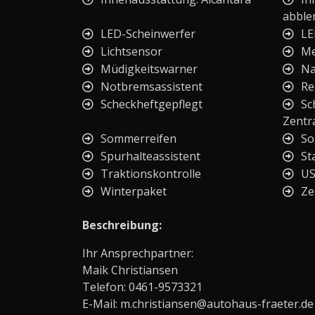
abble
LED-Scheinwerfer
LE
Lichtsensor
Me
Müdigkeitswarner
Na
Notbremsassistent
Re
Scheckheftgepflegt
Sc
Zentra
Sommerreifen
So
Spurhalteassistent
St
Traktionskontrolle
U
Winterpaket
Ze
Beschreibung:
Ihr Ansprechpartner:
Maik Christiansen
Telefon: 0461-9573321
E-Mail: m.christiansen@autohaus-fraeter.de