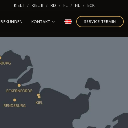
KIEL I
KIEL II
RD
FL
HL
ECK
RBEKUNDEN
KONTAKT
SERVICE-TERMIN