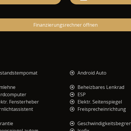
Finanzierungsrechner öffnen
standstempomat
Android Auto
mlehne
Beheizbares Lenkrad
rdcomputer
ESP
ektr. Fensterheber
Elektr. Seitenspiegel
rnlichtassistent
Freisprecheinrichtung
rantie
Geschwindigkeitsbegre
nenspiegel autom.
Isofix