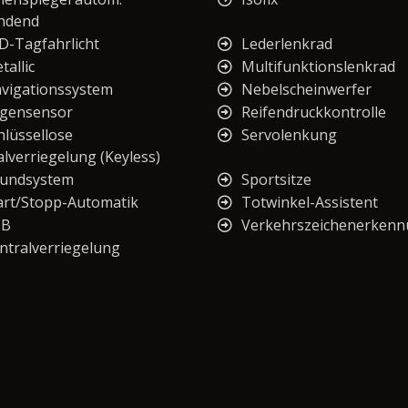
ndend
D-Tagfahrlicht
Lederlenkrad
tallic
Multifunktionslenkrad
vigationssystem
Nebelscheinwerfer
gensensor
Reifendruckkontrolle
hlüssellose
Servolenkung
lverriegelung (Keyless)
undsystem
Sportsitze
art/Stopp-Automatik
Totwinkel-Assistent
SB
Verkehrszeichenerken
ntralverriegelung