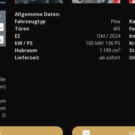
Allgemeine Daten:
Fahrzeugtyp
Pkw
Ka
Türen
4/5
Fa
EZ
Okt / 2024
k
kW / PS
100 kW/ 136 PS
Kr
Hubraum
1.199 cm³
St
Lieferzeit
ab sofort
U
 6e
ün)
0km
/km
D
n
Ve