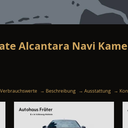
ate Alcantara Navi Kame
Verbrauchswerte
→ Beschreibung
→ Ausstattung
→ Kon