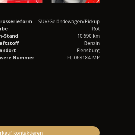
rosserieform
SUV/Geländewagen/Pickup
rbe
Rot
m-Stand
10.690 km
aftstoff
Benzin
andort
Flensburg
nsere Nummer
FL-068184-MP
rkauf kontaktieren