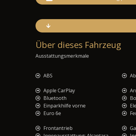
Über dieses Fahrzeug
Ausstattungsmerkmale
ABS
Ab
Apple CarPlay
Ar
Bluetooth
Bo
Einparkhilfe vorne
El
Euro 6e
Fe
Frontantrieb
Ga
Innenausstattung: Alcantara
In