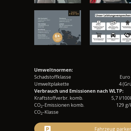
Umweltnormen:
Schadstoffklasse
Euro
Umweltplakette
4 (Gr
Verbrauch und Emissionen nach WLTP:
Kraftstoffverbr. komb.
5,7 l/10
CO
-Emissionen komb.
129 g
2
CO
-Klasse
2
Fahrzeug parke