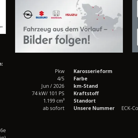
n:
Pkw
Karosserieform
4/5
Farbe
Jun / 2026
km-Stand
74 kW/ 101 PS
Kraftstoff
1.199 cm³
Standort
ab sofort
Unsere Nummer
ECK-Co
 6e
ün)