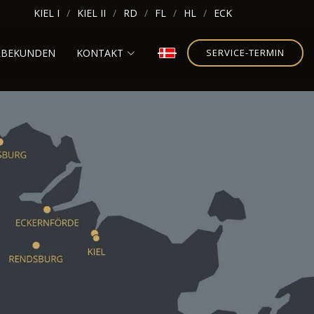
KIEL I
KIEL II
RD
FL
HL
ECK
RBEKUNDEN
KONTAKT
SERVICE-TERMIN