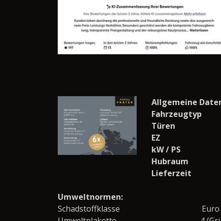
Allgemeine Date
Fahrzeugtyp
Türen
EZ
kW / PS
Hubraum
Lieferzeit
Umweltnormen:
Schadstoffklasse
Euro
Umweltplakette
4 (Gr