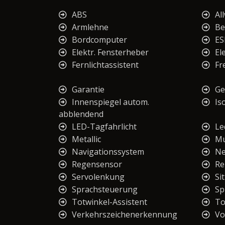
ABS
Al
Armlehne
Be
Bordcomputer
ES
Elektr. Fensterheber
El
Fernlichtassistent
Fr
Garantie
Ge
Innenspiegel autom.
Iso
abblendend
LED-Tagfahrlicht
Le
Metallic
Mu
Navigationssystem
Ne
Regensensor
Re
Servolenkung
Si
Sprachsteuerung
Sp
Totwinkel-Assistent
To
Verkehrszeichenerkennung
Vo