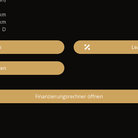
0km
/km
D
n
Le
ren
Finanzierungsrechner öffnen