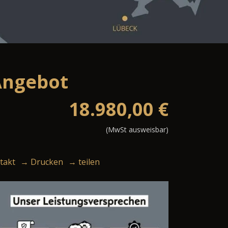
Angebot
18.980,00
€
(MwSt ausweisbar)
takt
→ Drucken
→ teilen