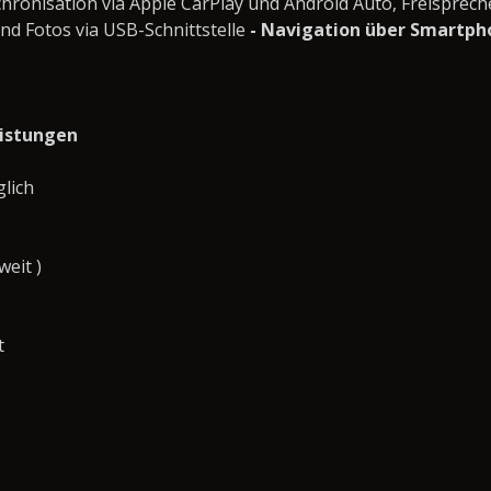
ronisation via Apple CarPlay und Android Auto, Freisprech
und Fotos via USB-Schnittstelle
- Navigation über Smartpho
eistungen
lich
eit )
t