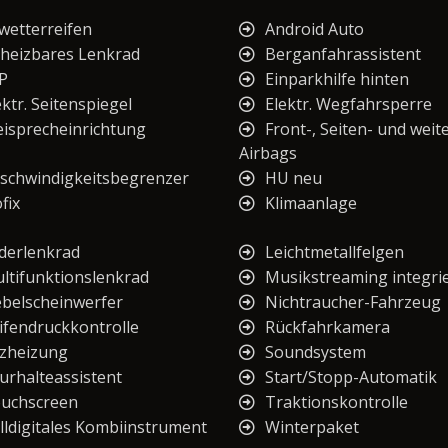
lwetterreifen
Android Auto
heizbares Lenkrad
Berganfahrassistent
P
Einparkhilfe hinten
ektr. Seitenspiegel
Elektr. Wegfahrsperre
eisprecheinrichtung
Front-, Seiten- und weit
Airbags
schwindigkeitsbegrenzer
HU neu
fix
Klimaanlage
derlenkrad
Leichtmetallfelgen
ltifunktionslenkrad
Musikstreaming integri
belscheinwerfer
Nichtraucher-Fahrzeug
ifendruckkontrolle
Rückfahrkamera
tzheizung
Soundsystem
urhalteassistent
Start/Stopp-Automatik
uchscreen
Traktionskontrolle
lldigitales Kombiinstrument
Winterpaket