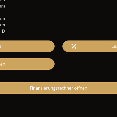
ün)
0km
/km
D
n
Le
ren
Finanzierungsrechner öffnen