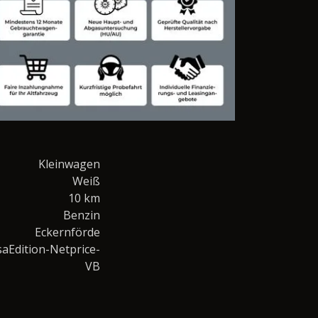
Kleinwagen
Weiß
10 km
Benzin
Eckernförde
aEdition-Netprice-
VB