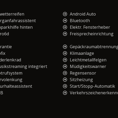
lwetterreifen
Android Auto
rganfahrassistent
Bluetooth
nparkhilfe hinten
Elektr. Fensterheber
ro6d
Freisprecheinrichtung
rantie
Gepäckraumabtrennun
fix
Klimaanlage
derlenkrad
Leichtmetallfelgen
sikstreaming integriert
Müdigkeitswarner
trufsystem
Regensensor
rvolenkung
Sitzheizung
urhalteassistent
Start/Stopp-Automatik
SB
Verkehrszeichenerken