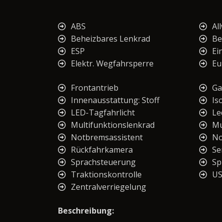
ABS
Al
Beheizbares Lenkrad
Be
ESP
Ei
Elektr. Wegfahrsperre
Eu
Frontantrieb
Ga
Innenausstattung: Stoff
Iso
LED-Tagfahrlicht
Le
Multifunktionslenkrad
Mu
Notbremsassistent
No
Rückfahrkamera
Se
Sprachsteuerung
Sp
Traktionskontrolle
U
Zentralverriegelung
Beschreibung: