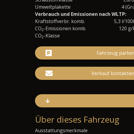
Umweltplakette
4 (Gr
Verbrauch und Emissionen nach WLTP:
Kraftstoffverbr. komb.
5,3 l/10
CO
-Emissionen komb.
120 g
2
CO
-Klasse
2
Fahrzeug parke
Verkauf kontaktie
Über dieses Fahrzeug
Ausstattungsmerkmale