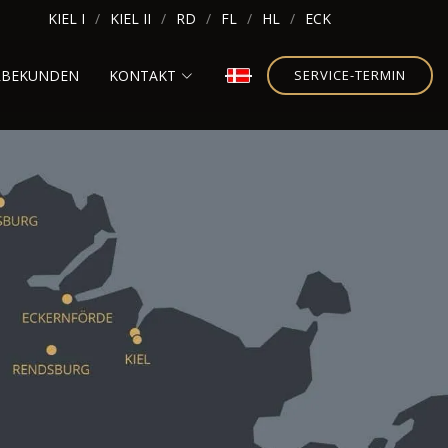
KIEL I
KIEL II
RD
FL
HL
ECK
RBEKUNDEN
KONTAKT
SERVICE-TERMIN