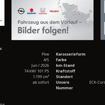
n:
Pkw
Karosserieform
4/5
Farbe
Jun / 2026
km-Stand
74 kW/ 101 PS
Kraftstoff
1.199 cm³
Standort
ab sofort
Unsere
ECK-Cors
Nummer
o6d