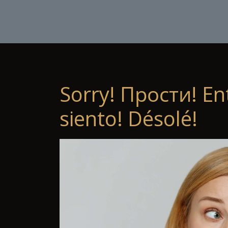
Sorry! Прости! En
siento! Désolé!