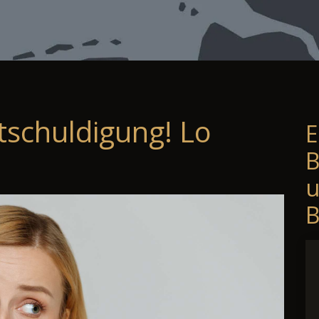
tschuldigung! Lo
E
B
B