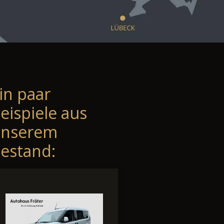
in paar
eispiele aus
unserem
estand: