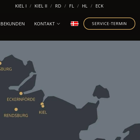
KIEL I
KIEL II
RD
FL
HL
ECK
RBEKUNDEN
KONTAKT
SERVICE-TERMIN