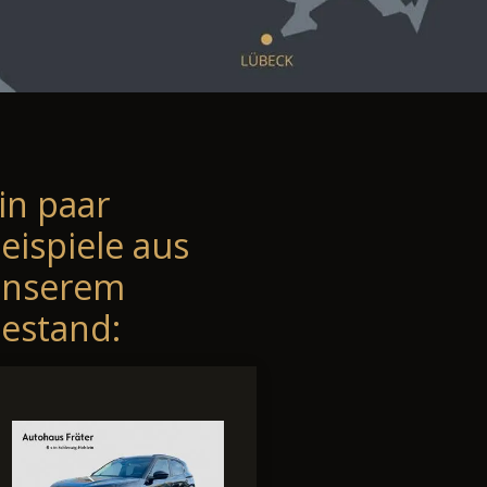
in paar
eispiele aus
unserem
estand: