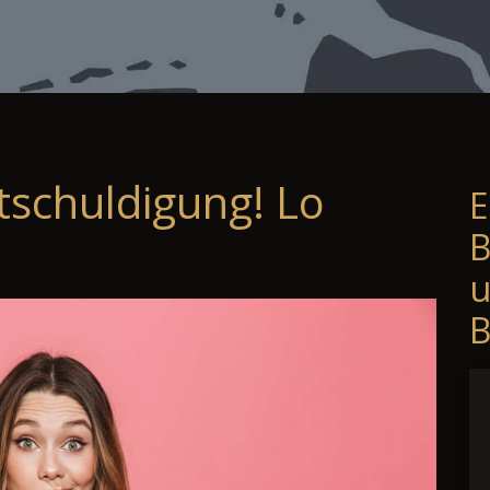
tschuldigung! Lo
E
B
B