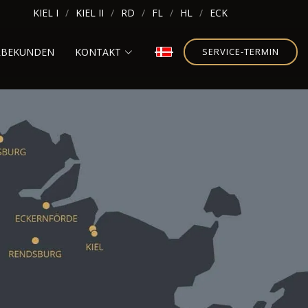
KIEL I
KIEL II
RD
FL
HL
ECK
RBEKUNDEN
KONTAKT
SERVICE-TERMIN