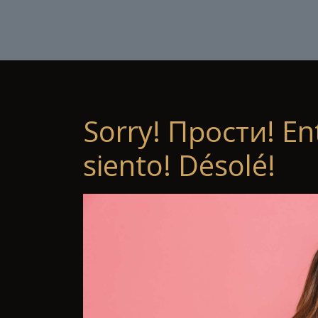
Sorry! Прости! En
siento! Désolé!