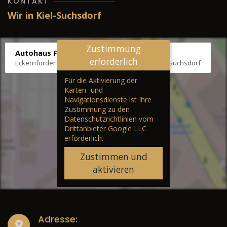
KONTAKT
Wir in Kiel-Suchsdorf
Zustimmung
Autohaus Fräter
erforderlich
Eckernförder Str. /Klausbrooker Weg 1, 24107 Kiel-Suchsdorf
Für die Aktivierung der
Karten- und
Navigationsdienste ist Ihre
Zustimmung zu den
Datenschutzrichtlinien vom
Drittanbieter Google LLC
erforderlich.
Zustimmen und
aktivieren
Adresse: