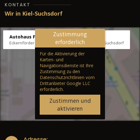
KONTAKT
Wir in Kiel-Suchsdorf
Zustimmung
Autohaus Fräter
erforderlich
Eckernförder Str. /Klausbrooker Weg 1, 24107 Kiel-Suchsdorf
Für die Aktivierung der
Karten- und
Navigationsdienste ist Ihre
Zustimmung zu den
Datenschutzrichtlinien vom
Drittanbieter Google LLC
erforderlich.
Zustimmen und
aktivieren
Adresse: