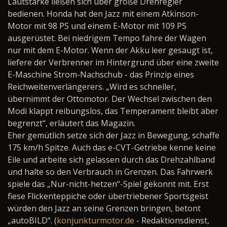
Lautstärke ließen sich über große Drehregler
bedienen. Honda hat den Jazz mit einem Atkinson-
Motor mit 98 PS und einem E-Motor mit 109 PS
ausgerüstet. Bei niedrigem Tempo fahre der Wagen
nur mit dem E-Motor. Wenn der Akku leer gesaugt ist,
liefere der Verbrenner im Hintergrund über eine zweite
E-Maschine Strom-Nachschub - das Prinzip eines
Reichweitenverlängerers. „Wird es schneller,
übernimmt der Ottomotor. Der Wechsel zwischen den
Modi klappt reibungslos, das Temperament bleibt aber
begrenzt“, erläutert das Magazin.
Eher gemütlich setze sich der Jazz in Bewegung, schaffe
175 km/h Spitze. Auch das e-CVT-Getriebe kenne keine
Eile und arbeite sich gelassen durch das Drehzahlband
und halte so den Verbrauch in Grenzen. Das Fahrwerk
spiele das „Nur-nicht-hetzen“-Spiel gekonnt mit. Erst
fiese Flickenteppiche oder übertriebener Sportsgeist
würden den Jazz an seine Grenzen bringen, betont
„autoBILD“. (
konjunkturmotor.de
- Redaktionsdienst,